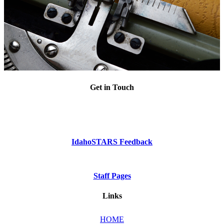
Get in Touch
Phone: Dial 2-1-1
or
1-800-926-2588
IdahoSTARS Feedback
Staff Pages
Links
HOME