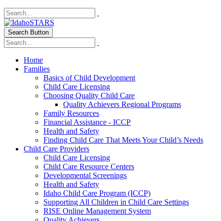
Search Button
Home
Families
Basics of Child Development
Child Care Licensing
Choosing Quality Child Care
Quality Achievers Regional Programs
Family Resources
Financial Assistance - ICCP
Health and Safety
Finding Child Care That Meets Your Child’s Needs
Child Care Providers
Child Care Licensing
Child Care Resource Centers
Developmental Screenings
Health and Safety
Idaho Child Care Program (ICCP)
Supporting All Children in Child Care Settings
RISE Online Management System
Quality Achievers