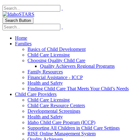
Search Button
Home
Families
Basics of Child Development
Child Care Licensing
Choosing Quality Child Care
Quality Achievers Regional Programs
Family Resources
Financial Assistance - ICCP
Health and Safety
Finding Child Care That Meets Your Child’s Needs
Child Care Providers
Child Care Licensing
Child Care Resource Centers
Developmental Screenings
Health and Safety
Idaho Child Care Program (ICCP)
Supporting All Children in Child Care Settings
RISE Online Management System
Quality Achievers