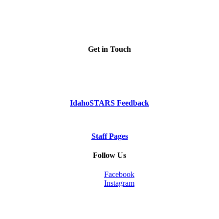
Get in Touch
Phone: Dial 2-1-1
or
1-800-926-2588
IdahoSTARS Feedback
Staff Pages
Follow Us
Facebook
Instagram