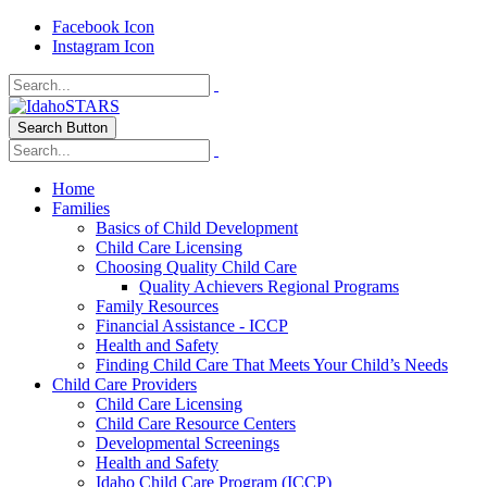
Facebook Icon
Instagram Icon
Search Button
Home
Families
Basics of Child Development
Child Care Licensing
Choosing Quality Child Care
Quality Achievers Regional Programs
Family Resources
Financial Assistance - ICCP
Health and Safety
Finding Child Care That Meets Your Child’s Needs
Child Care Providers
Child Care Licensing
Child Care Resource Centers
Developmental Screenings
Health and Safety
Idaho Child Care Program (ICCP)