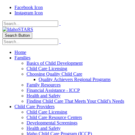
Facebook Icon
Instagram Icon
Search Button
Home
Families
Basics of Child Development
Child Care Licensing
Choosing Quality Child Care
Quality Achievers Regional Programs
Family Resources
Financial Assistance - ICCP
Health and Safety
Finding Child Care That Meets Your Child’s Needs
Child Care Providers
Child Care Licensing
Child Care Resource Centers
Developmental Screenings
Health and Safety
Idaho Child Care Program (ICCP)