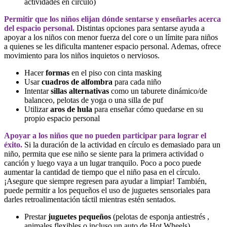
actividades en círculo)
Permitir que los niños elijan dónde sentarse y enseñarles acerca
del espacio personal.
Distintas opciones para sentarse ayuda a
apoyar a los niños con menor fuerza del core o un límite para niños
a quienes se les dificulta mantener espacio personal. Ademas, ofrece
movimiento para los niños inquietos o nerviosos.
Hacer
formas
en el piso con cinta masking
Usar
cuadros de alfombra
para cada niño
Intentar
sillas alternativas
como un taburete dinámico/de
balanceo, pelotas de yoga o una silla de puf
Utilizar
aros de hula
para enseñar cómo quedarse en su
propio espacio personal
Apoyar a los niños que no pueden participar para lograr el
éxito.
Si la duración de la actividad en círculo es demasiado para un
niño, permita que ese niño se siente para la primera actividad o
canción y luego vaya a un lugar tranquilo. Poco a poco puede
aumentar la cantidad de tiempo que el niño pasa en el círculo.
¡Asegure que siempre regresen para ayudar a limpiar! También,
puede permitir a los pequeños el uso de juguetes sensoriales para
darles retroalimentación táctil mientras estén sentados.
Prestar
juguetes pequeños
(pelotas de esponja antiestrés ,
animales flexibles o incluso un auto de Hot Wheels)