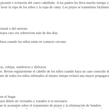
cazón e irritación del cuero cabelludo. A los padres les lleva mucho tiempo y pa
 lavar la ropa de los niños y la ropa de cama. Los piojos
se transmiten fácilmen
rsonal o del entorno.
piojos rara vez sobreviven más de dos días.
abeza cuando los niños están en contacto cercano.
nas, cobijas, sombreros y disfraces.
jos. Revise regularmente el cabello de los niños cuando haya un caso conocido 
ento de todos los niños infestados al mismo tiempo evitará una mayor propagació
en el hogar.
os deben ser revisados y tratados si es necesario.
e le aconsejen sobre el tratamiento de piojos y la eliminación de liendres.