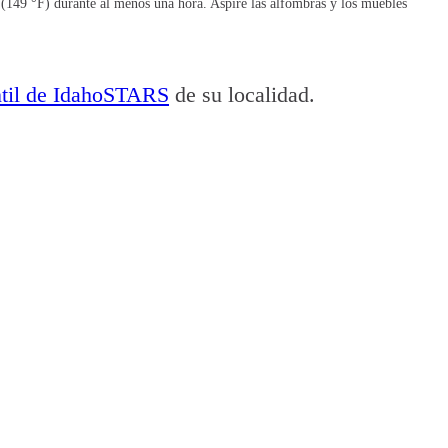
e (149 °F) durante al menos una hora. Aspire las alfombras y los muebles
ntil de IdahoSTARS
de su localidad.