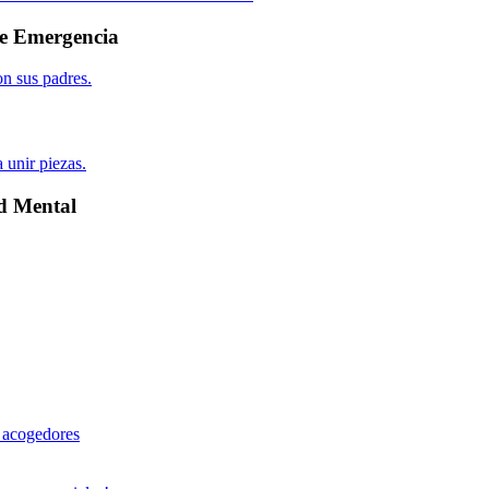
 de Emergencia
ud Mental
cogedores