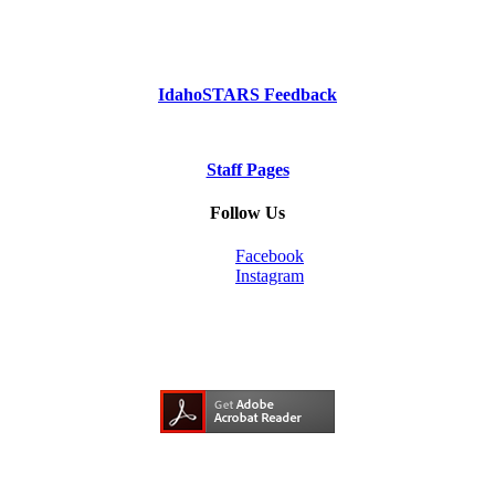
Phone: Dial 2-1-1
or
1-800-926-2588
IdahoSTARS Feedback
Staff Pages
Follow Us
Facebook
Instagram
Need Adobe Acrobat Reader?