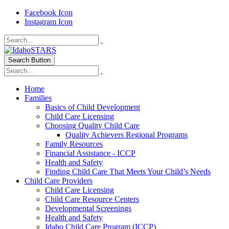
Facebook Icon
Instagram Icon
Search Button
Home
Families
Basics of Child Development
Child Care Licensing
Choosing Quality Child Care
Quality Achievers Regional Programs
Family Resources
Financial Assistance - ICCP
Health and Safety
Finding Child Care That Meets Your Child’s Needs
Child Care Providers
Child Care Licensing
Child Care Resource Centers
Developmental Screenings
Health and Safety
Idaho Child Care Program (ICCP)